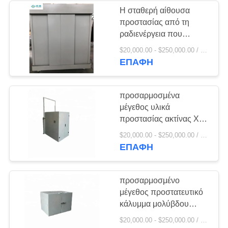
Η σταθερή αίθουσα
προστασίας από τη
ραδιενέργεια που
χρησιμοποιείται στο
$20,000.00 - $250,000.00 / Piece MOQ:1 τεμάχιο / Τεμάχια
βιομηχανικό μέγεθος
ΕΠΑΦΉ
NDT μπορεί να
προσαρμοστεί
προσαρμοσμένα
μέγεθος υλικά
προστασίας ακτίνας X
που προστατεύουν την
$20,000.00 - $250,000.00 / Piece MOQ:1 τεμάχιο / Τεμάχια
κατηγορία Ι γραφείου
ΕΠΑΦΉ
ταξινόμηση οργάνων
προσαρμοσμένο
μέγεθος προστατευτικό
κάλυμμα μολύβδου
προστατευτικών
$20,000.00 - $250,000.00 / Piece MOQ:1 τεμάχιο / Τεμάχια
καλυμμάτων αιθουσών