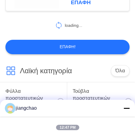
ΕΠΑΦΉ
ακτίνας X για την
ακτινοβολία
loading...
ΕΠΑΦΉ!
Λαϊκή κατηγορία
Όλα
Φύλλα
Τούβλα
προστατευτικών
προστατευτικών
καλυμμάτων
καλυμμάτων
jiangchao
μολύβδου
μολύβδου
12:47 PM
Προστατευτικό
Πόρτα προστασίας