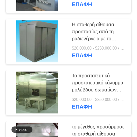
ΈΛΕΓΧΟΣ
κατηγορία Ι βαθμός
ΕΠΑΦΉ
ΜΑΣ
Η σταθερή αίθουσα
ΕΛΆΤΕ
προστασίας από τη
ραδιενέργεια με το
ΣΕ
μέγεθος γραφείων
$20,000.00 - $250,000.00 / Piece MOQ:1 τεμάχιο / Τεμάχια
ΕΠΑΦΉ
λειτουργίας μπορεί να
ΕΠΑΦΉ
προσαρμοστεί
ΜΕ
Το προστατευτικό
ΕΙΔΉΣΕΙΣ
προστατευτικό κάλυμμα
μολύβδου δωματίων
ακτίνας X ακτινοβολίας
ΠΕΡΙΠΤΏΣΕΙΣ
$20,000.00 - $250,000.00 / Piece MOQ:1 τεμάχιο / Τεμάχια
για το μέγεθος
ΕΠΑΦΉ
ακτινολογίας μπορεί να
SITEMAP
προσαρμοστεί
το μέγεθος προσάρμοσε
τη σταθερή αίθουσα