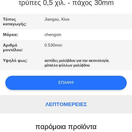
ΈΛΕΓΧΟΣ
τρύπες 0,5 χιλ. - πάχος 30mm
ΜΑΣ
Τόπος
Jiangsu, Κίνα
καταγωγής:
ΕΛΆΤΕ
Μάρκα:
chengxin
ΣΕ
Αριθμό
0.530mm
ΕΠΑΦΉ
μοντέλου:
ΜΕ
Υψηλό φως:
,
ασπίδες μολύβδου για την ακτινολογία
μέταλλο φύλλων μολύβδου
ΕΙΔΉΣΕΙΣ
ΕΠΑΦΉ!
ΠΕΡΙΠΤΏΣΕΙΣ
ΛΕΠΤΟΜΈΡΕΙΕΣ
SITEMAP
παρόμοια προϊόντα