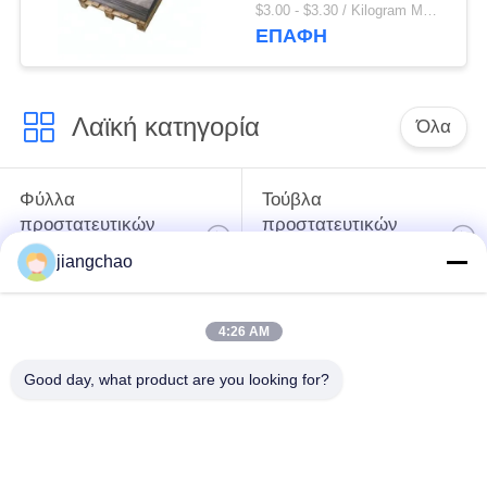
2mm για την
$3.00 - $3.30 / Kilogram MOQ:10 χιλιόγραμμο/χιλιόγραμμα
προστασία ακτίνας X
ΕΠΑΦΉ
0,5 χιλ. - πάχος 30mm
Λαϊκή κατηγορία
Όλα
Φύλλα
Τούβλα
προστατευτικών
προστατευτικών
καλυμμάτων
καλυμμάτων
jiangchao
μολύβδου
μολύβδου
4:26 AM
Προστατευτικό
Πόρτα προστασίας
κάλυμμα δωματίων
από τη ραδιενέργεια
Good day, what product are you looking for?
ακτίνας X
Γυαλί μολύβδου
Προστατευμένο
ακτίνας X
μόλυβδος κιβώτιο