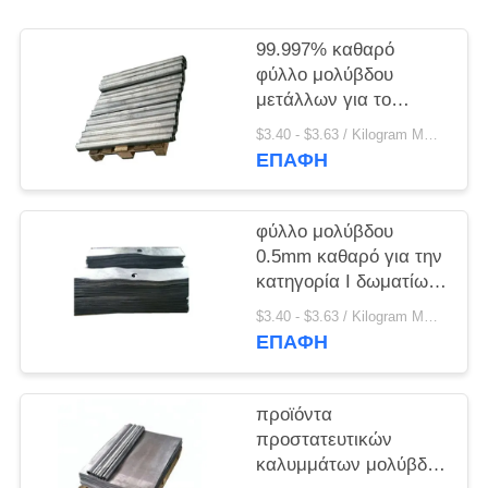
PRIVACY
POLICY
99.997% καθαρό
φύλλο μολύβδου
μετάλλων για το
δωμάτιο ακτίνας X
$3.40 - $3.63 / Kilogram MOQ:10 χιλιόγραμμο/χιλιόγραμμα
ΕΠΑΦΉ
φύλλο μολύβδου
0.5mm καθαρό για την
κατηγορία Ι δωματίων
ακτίνας X Medeical
$3.40 - $3.63 / Kilogram MOQ:100 χιλιόγραμμο/χιλιόγραμμα
ταξινόμηση οργάνων
ΕΠΑΦΉ
προϊόντα
προστατευτικών
καλυμμάτων μολύβδου