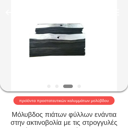
Chengxin
Radiation
Protection
Equipment
Co.,
Ltd.
All
Rights
ΣΠΊΤΙ
Reserved.
ΠΡΟΪΌΝΤΑ
ΠΕΡΊΠΟΥ
ΕΜΕΊΣ
ΓΎΡΟΣ
ΕΡΓΟΣΤΑΣΊΩΝ
προϊόντα προστατευτικών καλυμμάτων μολύβδου
Μόλυβδος πιάτων φύλλων ενάντια
ΠΟΙΟΤΙΚΌΣ
στην ακτινοβολία με τις στρογγυλές