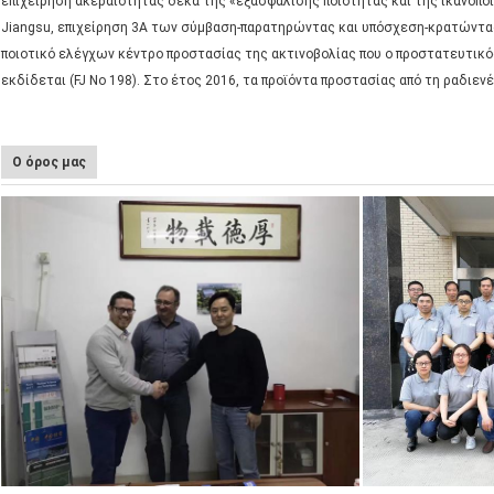
επιχείρηση ακεραιότητας δέκα της «εξασφάλισης ποιότητας και της ικανοποί
Jiangsu, επιχείρηση 3A των σύμβαση-παρατηρώντας και υπόσχεση-κρατώντας 
ποιοτικό ελέγχων κέντρο προστασίας της ακτινοβολίας που ο προστατευτικό
εκδίδεται (FJ Νο 198). Στο έτος 2016, τα προϊόντα προστασίας από τη ραδιεν
Ο όρος μας