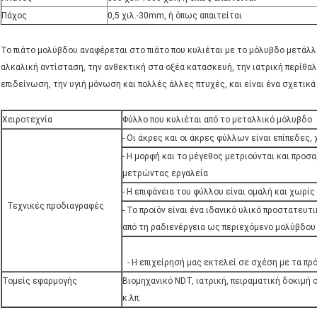
Πάχος
0,5 χιλ.-30mm, ή όπως απαιτείται
Το πιάτο μολύβδου αναφέρεται στο πιάτο που κυλιέται με το μόλυβδο μετάλλ
αλκαλική αντίσταση, την ανθεκτική στα οξέα κατασκευή, την ιατρική περίθα
επιδείνωση, την υγιή μόνωση και πολλές άλλες πτυχές, και είναι ένα σχετικά
Χειροτεχνία
Φύλλο που κυλιέται από το μεταλλικό μόλυβδο
- Οι άκρες και οι άκρες φύλλων είναι επίπεδες
- Η μορφή και το μέγεθος μετριούνται και προσ
μετρώντας εργαλεία
- Η επιφάνεια του φύλλου είναι ομαλή και χωρίς
Τεχνικές προδιαγραφές
- Το προϊόν είναι ένα ιδανικό υλικό προστατευ
από τη ραδιενέργεια ως περιεχόμενο μολύβδου
- Η επιχείρησή μας εκτελεί σε σχέση με τα π
Τομείς εφαρμογής
Βιομηχανικό NDT, ιατρική, πειραματική δοκιμή
κ.λπ.