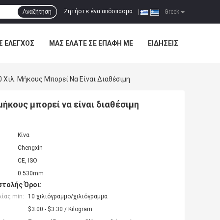
Ζητήστε ένα απόσπασμα
Αναζήτηση
|
Greek
Σ ΈΛΕΓΧΟΣ
ΜΑΣ ΕΛΆΤΕ ΣΕ ΕΠΑΦΉ ΜΕ
ΕΙΔΉΣΕΙΣ
0 Χιλ. Μήκους Μπορεί Να Είναι Διαθέσιμη
 μήκους μπορεί να είναι διαθέσιμη
Κίνα
Chengxin
CE, ISO
0.530mm
τολής Όροι:
ίας min:
10 χιλιόγραμμο/χιλιόγραμμα
$3.00 - $3.30 / Kilogram