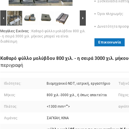
Συσκευασία λεπτο
Όροι πληρωμής:
Δυνατότητα προσφ
Μεγάλες Εικόνας :
Καθαρό φύλλο μολύβδου 800 χιλ.
- η σειρά 3000 χιλ. μήκους μπορεί να είναι
διαθέσιμη
Επικοινωνία
Καθαρό φύλλο μολύβδου 800 χιλ. - η σειρά 3000 χιλ. μήκου
περιγραφή
Ιδιότητες:
Βιομηχανικό NDT, ιατρική, εργαστήριο
Ταξιν
Μήκος:
800 χιλ.-3000 χιλ., ή όπως απαιτείται
Πάχος
Πλάτος:
<1300 mm="">
αγνότ
Λιμένας:
ΣΑΓΚΆΗ, ΚΙΝΑ