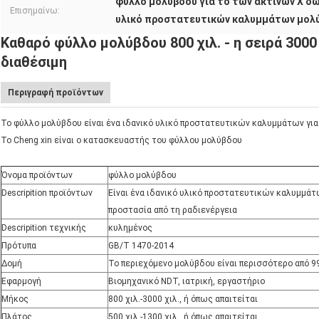
φύλλο μολύβδου για το των ακτίνων X δ
Επισημαίνω:
υλικό προστατευτικών καλυμμάτων μολ
Καθαρό φύλλο μολύβδου 800 χιλ. - η σειρά 3000 
διαθέσιμη
Περιγραφή προϊόντων
Το φύλλο μολύβδου είναι ένα ιδανικό υλικό προστατευτικών καλυμμάτων για 
Το Cheng xin είναι ο κατασκευαστής του φύλλου μολύβδου
Όνομα προϊόντων
φύλλο μολύβδου
Descripition προϊόντων
Είναι ένα ιδανικό υλικό προστατευτικών καλυμμάτ
προστασία από τη ραδιενέργεια
Descripition τεχνικής
κυλημένος
Πρότυπα
GB/T 1470-2014
Δομή
Το περιεχόμενο μολύβδου είναι περισσότερο από 9
Εφαρμογή
Βιομηχανικό NDT, ιατρική, εργαστήριο
Μήκος
800 χιλ.-3000 χιλ., ή όπως απαιτείται
Πλάτος
500 χιλ.-1300 χιλ., ή όπως απαιτείται