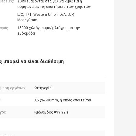
μέρειες:
Συσκευάζονται στα ξύλινα κιβώτια ή
σύμφωνα με τις απαιτήσεις των χρηστών.
L/C, T/T, Western Union, D/A, D/P,
MoneyGram
οράς:
15000 χιλιόγραμμο/χιλιόγραμμα την
εβδομάδα
ς μπορεί να είναι διαθέσιμη
όμηση οργάνων:
Κατηγορία Ι
:
0,5 χιλ.-30mm, ή όπως απαιτείται
ητα:
>μόλυβδος =99.99%